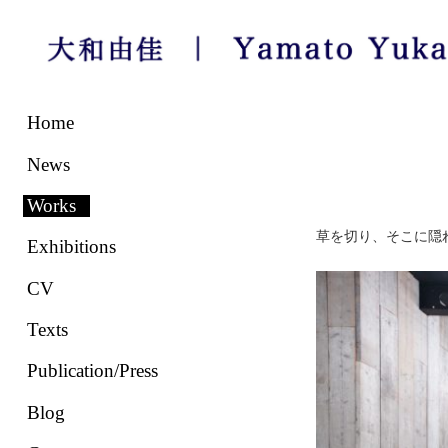
コ
ン
Home
テ
ン
ツ
News
へ
ス
キ
Works
ッ
プ
草を切り、そこに隠
Exhibitions
CV
Texts
Publication/Press
Blog